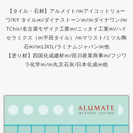
【タイル・石材】アルメイト/㈱アイコットリョー
ワ/KY タイル㈱/ダイナストーン㈱/㈱ダイナワン/㈱
TChic/名古屋モザイク工業㈱/ニッタイ工業㈱/ハイ
セラミクス（㈱平田タイル）/㈱マリスト/ミツル陶
石㈱/㈱LIXIL/ラミナムジャパン㈱他
【塗り材】四国化成建材㈱/田川産業商事㈱/フジワ
ラ化学㈱/㈱丸京石灰/日本化成㈱他