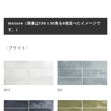
texture（画像は150ｘ50角を6枚並べたイメージで
す。）
〈ブライト〉
WH
BG