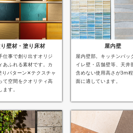
塗り壁材・塗り床材
屋内壁
手仕事で創り出すオリジ
屋内壁部。キッチンバッ
ィあふれる素材です。カ
イレ壁・店舗壁等、天井
塗りパターン✕テクスチャ
含めない使用高さが3m
って空間をクオリティ高
面に適しています。
します。