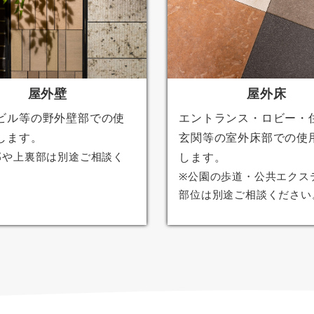
屋外壁
屋外床
ビル等の野外壁部での使
エントランス・ロビー・
します。
玄関等の室外床部での使
部や上裏部は別途ご相談く
します。
。
※公園の歩道・公共エクス
部位は別途ご相談ください