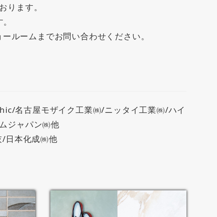
おります。
す。
ョールームまでお問い合わせください。
hic/名古屋モザイク工業㈱/ニッタイ工業㈱/ハイ
ナムジャパン㈱他
灰/日本化成㈱他