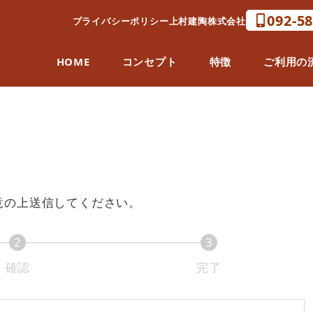
092-5
プライバシーポリシー
上村建陶株式会社
HOME
コンセプト
特徴
ご利用の
意の上送信してください。
2
3
確認
完了