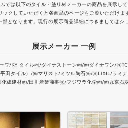
ームでは以下のタイル・塗り材メーカーの商品を展示して
リックしていただくと各商品のページをご覧いただけま
一部となります。現行の展示商品詳細につきましてはシ
展示メーカー 一例
/KY タイル㈱/ダイナストーン㈱/㈱ダイナワン/㈱TC
平田タイル）/㈱マリスト/ミツル陶石㈱/㈱LIXIL/ラミ
化成建材㈱/田川産業商事㈱/フジワラ化学㈱/㈱丸京石