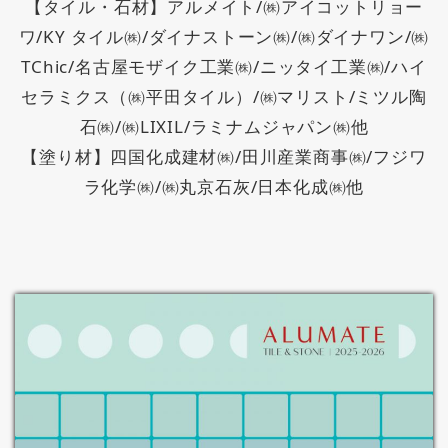
【タイル・石材】アルメイト/㈱アイコットリョー
ワ/KY タイル㈱/ダイナストーン㈱/㈱ダイナワン/㈱
TChic/名古屋モザイク工業㈱/ニッタイ工業㈱/ハイ
セラミクス（㈱平田タイル）/㈱マリスト/ミツル陶
石㈱/㈱LIXIL/ラミナムジャパン㈱他
【塗り材】四国化成建材㈱/田川産業商事㈱/フジワ
ラ化学㈱/㈱丸京石灰/日本化成㈱他