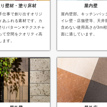
塗り壁材・塗り床材
屋内壁
手仕事で創り出すオリジ
屋内壁部。キッチンバッ
ィあふれる素材です。カ
イレ壁・店舗壁等、天井
塗りパターン✕テクスチャ
含めない使用高さが3m
って空間をクオリティ高
面に適しています。
します。