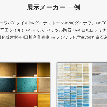
展示メーカー 一例
/KY タイル㈱/ダイナストーン㈱/㈱ダイナワン/㈱TC
平田タイル）/㈱マリスト/ミツル陶石㈱/㈱LIXIL/ラミ
化成建材㈱/田川産業商事㈱/フジワラ化学㈱/㈱丸京石