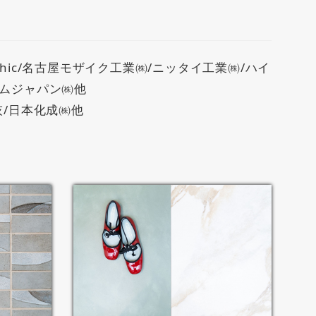
hic/名古屋モザイク工業㈱/ニッタイ工業㈱/ハイ
ナムジャパン㈱他
灰/日本化成㈱他