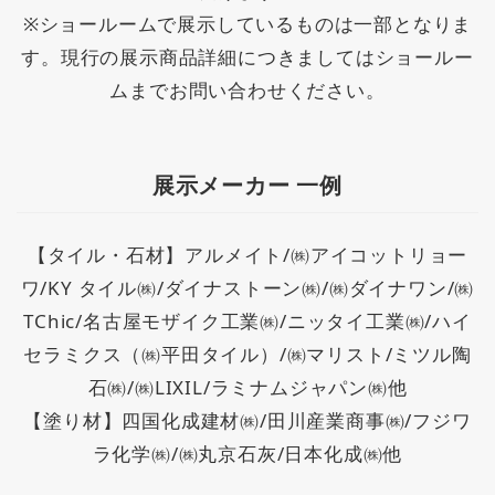
※ショールームで展示しているものは一部となりま
す。現行の展示商品詳細につきましてはショールー
ムまでお問い合わせください。
展示メーカー 一例
【タイル・石材】アルメイト/㈱アイコットリョー
ワ/KY タイル㈱/ダイナストーン㈱/㈱ダイナワン/㈱
TChic/名古屋モザイク工業㈱/ニッタイ工業㈱/ハイ
セラミクス（㈱平田タイル）/㈱マリスト/ミツル陶
石㈱/㈱LIXIL/ラミナムジャパン㈱他
【塗り材】四国化成建材㈱/田川産業商事㈱/フジワ
ラ化学㈱/㈱丸京石灰/日本化成㈱他