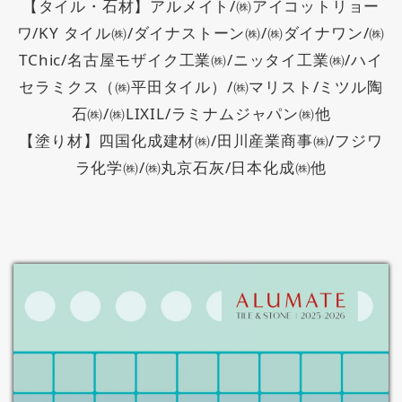
【タイル・石材】アルメイト/㈱アイコットリョー
ワ/KY タイル㈱/ダイナストーン㈱/㈱ダイナワン/㈱
TChic/名古屋モザイク工業㈱/ニッタイ工業㈱/ハイ
セラミクス（㈱平田タイル）/㈱マリスト/ミツル陶
石㈱/㈱LIXIL/ラミナムジャパン㈱他
【塗り材】四国化成建材㈱/田川産業商事㈱/フジワ
ラ化学㈱/㈱丸京石灰/日本化成㈱他