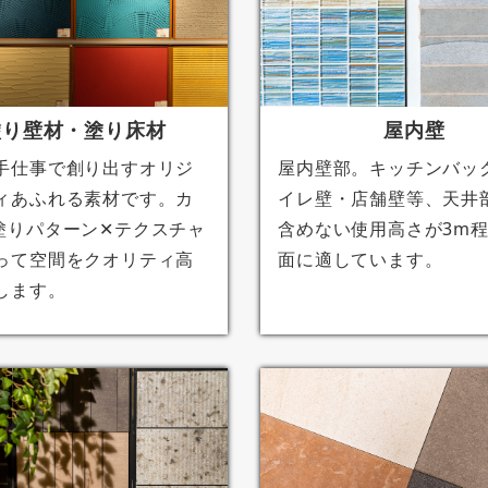
塗り壁材・塗り床材
屋内壁
手仕事で創り出すオリジ
屋内壁部。キッチンバッ
ィあふれる素材です。カ
イレ壁・店舗壁等、天井
塗りパターン✕テクスチャ
含めない使用高さが3m
って空間をクオリティ高
面に適しています。
します。