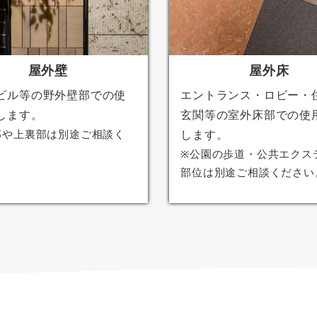
屋外壁
屋外床
ビル等の野外壁部での使
エントランス・ロビー・
します。
玄関等の室外床部での使
部や上裏部は別途ご相談く
します。
。
※公園の歩道・公共エクス
部位は別途ご相談ください