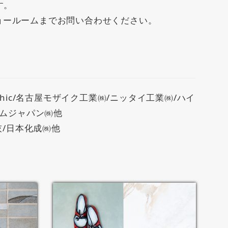
す。
ョールームまでお問い合わせください。
hic/名古屋モザイク工業㈱/ニッタイ工業㈱/ハイ
ナムジャパン㈱他
灰/日本化成㈱他