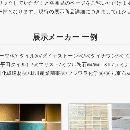
リックしていただくと各商品のページをご覧いただけま
一部となります。現行の展示商品詳細につきましてはシ
展示メーカー 一例
/KY タイル㈱/ダイナストーン㈱/㈱ダイナワン/㈱TC
平田タイル）/㈱マリスト/ミツル陶石㈱/㈱LIXIL/ラミ
化成建材㈱/田川産業商事㈱/フジワラ化学㈱/㈱丸京石