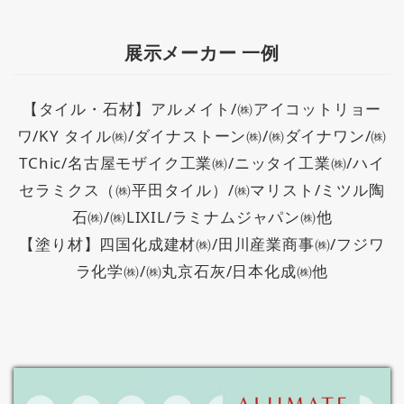
展示メーカー 一例
【タイル・石材】アルメイト/㈱アイコットリョー
ワ/KY タイル㈱/ダイナストーン㈱/㈱ダイナワン/㈱
TChic/名古屋モザイク工業㈱/ニッタイ工業㈱/ハイ
セラミクス（㈱平田タイル）/㈱マリスト/ミツル陶
石㈱/㈱LIXIL/ラミナムジャパン㈱他
【塗り材】四国化成建材㈱/田川産業商事㈱/フジワ
ラ化学㈱/㈱丸京石灰/日本化成㈱他