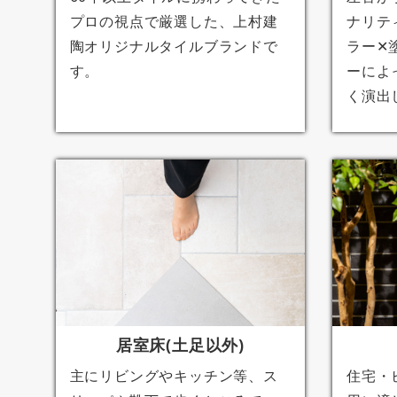
プロの視点で厳選した、上村建
ナリテ
陶オリジナルタイルブランドで
ラー✕
す。
ーによ
く演出
居室床(土足以外)
主にリビングやキッチン等、ス
住宅・