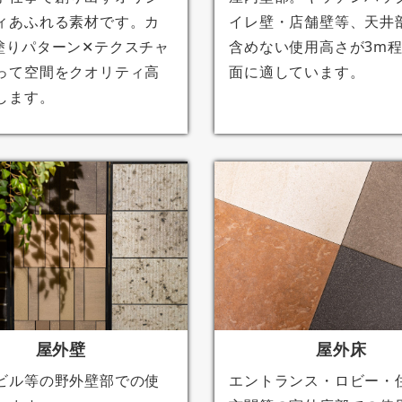
ィあふれる素材です。カ
イレ壁・店舗壁等、天井
塗りパターン✕テクスチャ
含めない使用高さが3m
って空間をクオリティ高
面に適しています。
します。
屋外壁
屋外床
ビル等の野外壁部での使
エントランス・ロビー・