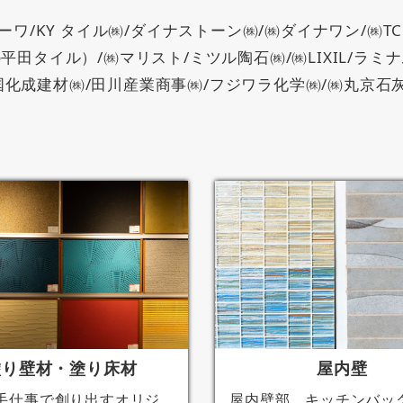
/KY タイル㈱/ダイナストーン㈱/㈱ダイナワン/㈱TC
平田タイル）/㈱マリスト/ミツル陶石㈱/㈱LIXIL/ラミ
化成建材㈱/田川産業商事㈱/フジワラ化学㈱/㈱丸京石
塗り壁材・塗り床材
屋内壁
手仕事で創り出すオリジ
屋内壁部。キッチンバッ