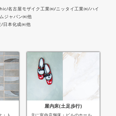
hic/名古屋モザイク工業㈱/ニッタイ工業㈱/ハイ
ナムジャパン㈱他
灰/日本化成㈱他
屋内床(土足歩行)
ク・ト
主に室内店舗床・ビルのホール